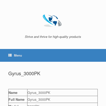
Skip
to
content
Strive and thrive for high-quality products
Menu
Gyrus_3000PK
Name
Gyrus_3000PK
Full Name
Gyrus_3000PK