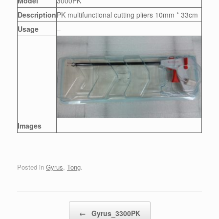
Model
3000PK
Description
PK multifunctional cutting pliers 10mm * 33cm
Usage
–
Images
Posted in
Gyrus
,
Tong
.
Post navigation
←
Gyrus_3300PK