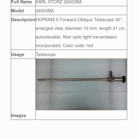
Full Name
KARL STORZ 26003BA
Model
26003BA
Description
HOPKINS II Forward-Oblique Telescope 30°,
enlarged view, diameter 10 mm, length 31 cm,
autoclavable. fiber optic light transmission
incorporated. Color code: red
Usage
Telescope
Images