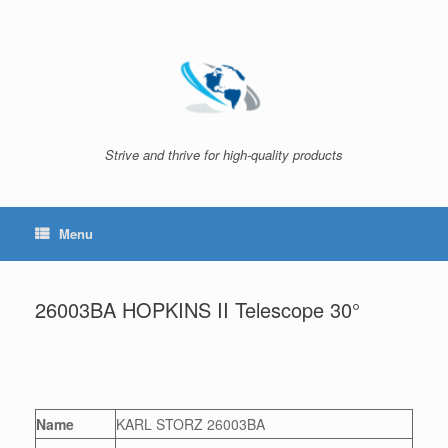
Skip
to
content
Strive and thrive for high-quality products
Menu
26003BA HOPKINS II Telescope 30°
Name
KARL STORZ 26003BA