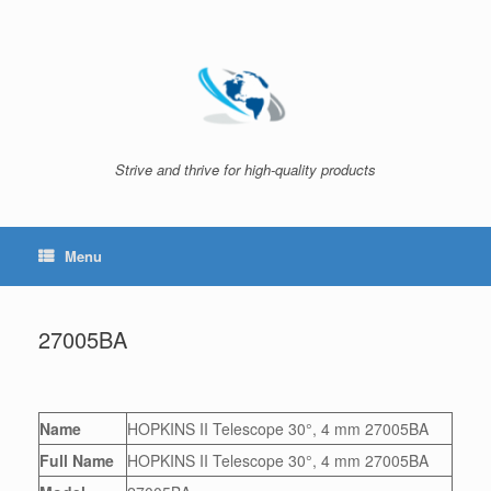
Skip
to
content
Strive and thrive for high-quality products
Menu
27005BA
Name
HOPKINS II Telescope 30°, 4 mm 27005BA
Full Name
HOPKINS II Telescope 30°, 4 mm 27005BA