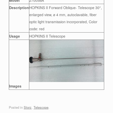
Model
27005BA
Description
HOPKINS II Forward Oblique- Telescope 30°,
enlarged view, ø 4 mm, autoclavable, fiber
optic light transmission incorporated, Color
code: red
Usage
HOPKINS II Telescope
Images
Posted in
Storz
,
Telescope
.