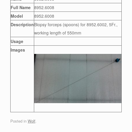
Full Name
8952.6008
Model
8952.6008
Description
Biopsy forceps (spoons) for 8952.6002, 5Fr.,
working length of 550mm
Usage
Images
Posted in
Wolf
.