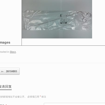
Images
osted in
Storz
.
Post navigation
←
26154BO
发表回复
您的邮箱地址不会被公开。
必填项已用
*
标注