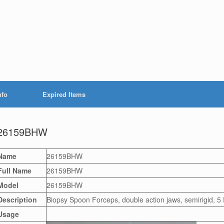
nfo
Expired Items
26159BHW
Name
26159BHW
Full Name
26159BHW
Model
26159BHW
Description
Biopsy Spoon Forceps, double action jaws, semirigid, 5 
Usage