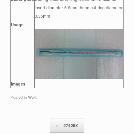
insert diameter 6.6mm, head cut ring diameter
0.35mm
Usage
Images
Posted in
Wolf
.
Post navigation
←
27425Z