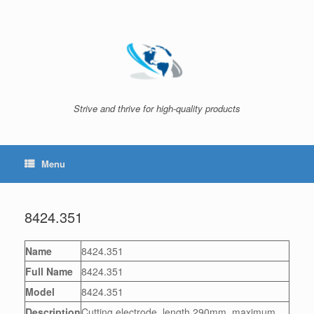
Skip
to
content
Strive and thrive for high-quality products
Menu
8424.351
Name
8424.351
Full Name
8424.351
Model
8424.351
Description
Cutting electrode, length 290mm, maximum